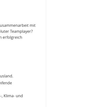
r Zusammenarbeit mit
oluter Teamplayer?
 erfolgreich
Ausland.
eifende
-, Klima- und