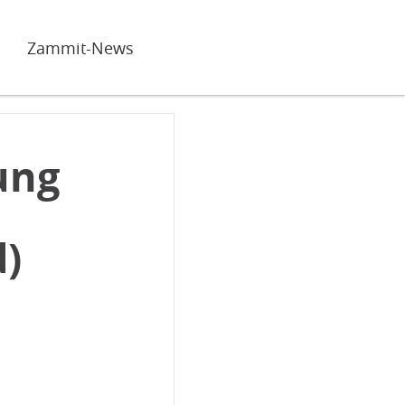
Zammit-News
ung
)