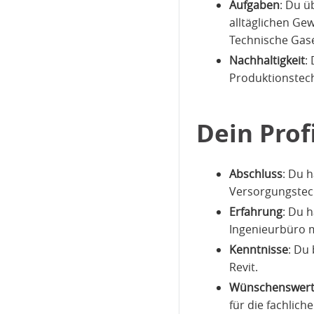
Aufgaben
: Du ü
alltäglichen Ge
Technische Gase 
Nachhaltigkeit
:
Produktionstech
Dein Profi
Abschluss
: Du 
Versorgungstech
Erfahrung
: Du h
Ingenieurbüro 
Kenntnisse
: Du
Revit.
Wünschenswer
für die fachlic