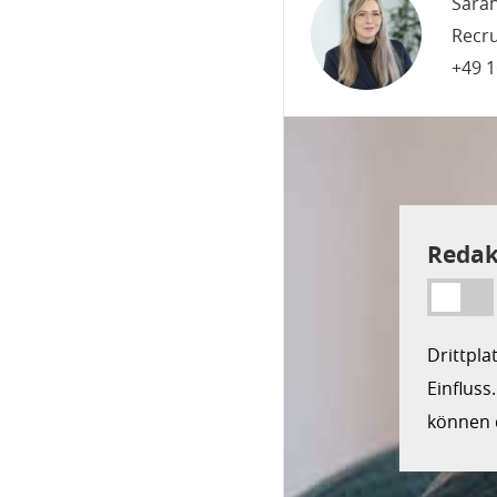
Sara
Recru
+49 1
Redak
Drittpla
Einfluss
können d