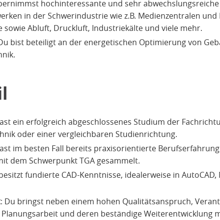
bernimmst hochinteressante und sehr abwechslungsreiche 
werken in der Schwerindustrie wie z.B. Medienzentralen und 
sowie Abluft, Druckluft, Industriekälte und viele mehr.
 Du bist beteiligt an der energetischen Optimierung von Ge
nik.
l
hast ein erfolgreich abgeschlossenes Studium der Fachricht
nik oder einer vergleichbaren Studienrichtung.
ast im besten Fall bereits praxisorientierte Berufserfahrun
mit dem Schwerpunkt TGA gesammelt.
 besitzt fundierte CAD-Kenntnisse, idealerweise in AutoCAD,
t
: Du bringst neben einem hohen Qualitätsanspruch, Vera
he Planungsarbeit und deren beständige Weiterentwicklung m