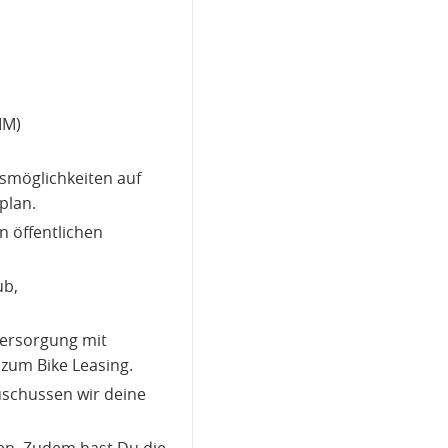
IM)
gsmöglichkeiten auf
plan.
n öffentlichen
ub,
Versorgung mit
 zum Bike Leasing.
zuschussen wir deine
ren. Zudem hast Du die