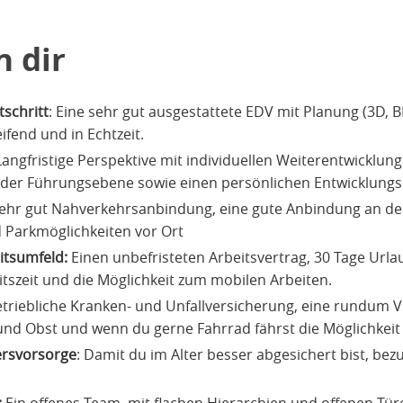
n dir
tschritt
: Eine sehr gut ausgestattete EDV mit Planung (3D, B
fend und in Echtzeit.
 Langfristige Perspektive mit individuellen Weiterentwicklun
 oder Führungsebene sowie einen persönlichen Entwicklungs
 sehr gut Nahverkehrsanbindung, eine gute Anbindung an de
 Parkmöglichkeiten vor Ort
itsumfeld:
Einen unbefristeten Arbeitsvertrag, 30 Tage Urla
tszeit und die Möglichkeit zum mobilen Arbeiten.
betriebliche Kranken- und Unfallversicherung, eine rundum 
und Obst und wenn du gerne Fahrrad fährst die Möglichkeit
tersvorsorge
: Damit du im Alter besser abgesichert bist, be
:
Ein offenes Team, mit flachen Hierarchien und offenen Tü