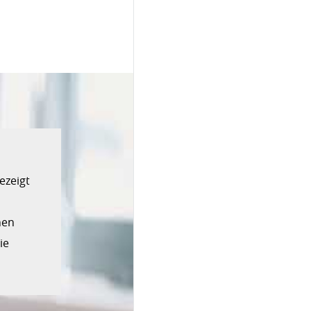
ezeigt
nen
Sie