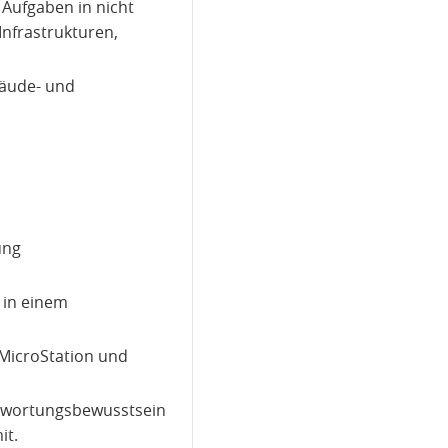
Aufgaben in nicht
Infrastrukturen,
bäude- und
ung
g in einem
 MicroStation und
ntwortungsbewusstsein
it.